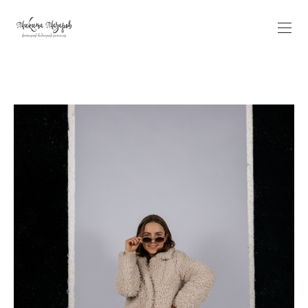
Verification: 5584fa100ee17ae9