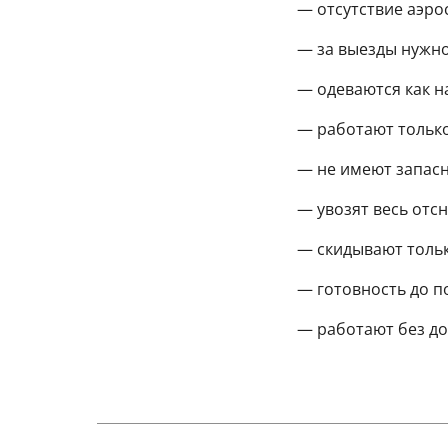
— отсутствие аэр
— за выезды нужн
— одеваются как н
— работают только
— не имеют запас
— увозят весь отс
— скидывают тольк
— готовность до п
— работают без д