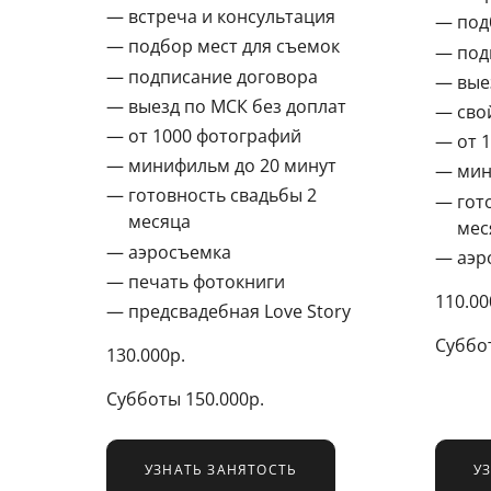
встреча и консультация
под
подбор мест для съемок
под
подписание договора
вые
выезд по МСК без доплат
сво
от 1000 фотографий
от 
минифильм до 20 минут
мин
готовность свадьбы 2
гот
месяца
мес
аэросъемка
аэр
печать фотокниги
110.00
предсвадебная Love Story
Суббот
130.000р.
Субботы 150.000р.
УЗНАТЬ ЗАНЯТОСТЬ
У