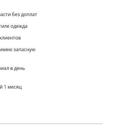
асти без доплат
тиле одежда
клиентов
 имею запасную
иал в день
й 1 месяц