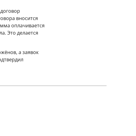
 договор
говора вносится
умма оплачивается
ла. Это делается
ожёнов, а заявок
подтвердил