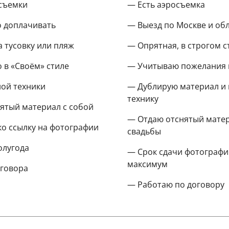
осъемки
— Есть аэросъемка
о доплачивать
— Выезд по Москве и обл
а тусовку или пляж
— Опрятная, в строгом с
 в «Своём» стиле
— Учитываю пожелания 
ной техники
— Дублирую материал и
технику
нятый материал с собой
— Отдаю отснятый матер
о ссылку на фотографии
свадьбы
олугода
— Срок сдачи фотографи
максимум
оговора
— Работаю по договору